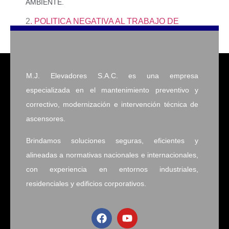
AMBIENTE.
2
. POLITICA NEGATIVA AL TRABAJO DE
RIESGO
:
NEGATIVA AL TRABAJO INSEGURO
M.J. Elevadores S.A.C.
es una empresa
especializada en el mantenimiento preventivo y
correctivo, modernización e intervención técnica de
ascensores.
Brindamos soluciones seguras, eficientes y
alineadas a normativas nacionales e internacionales,
con experiencia en entornos industriales,
residenciales y edificios corporativos.