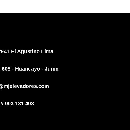
2941 El Agustino Lima
t 605 - Huancayo - Junin
n@mjelevadores.com
// 993 131 493