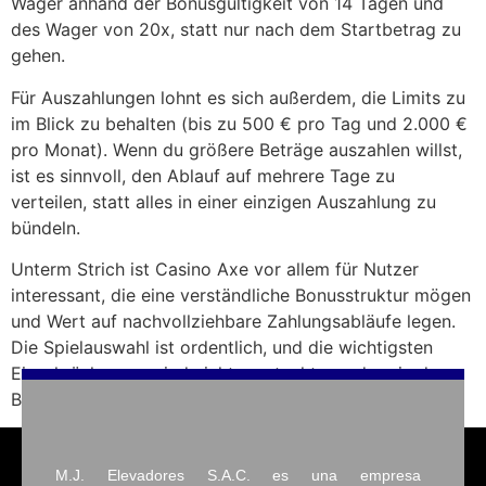
Wager anhand der Bonusgültigkeit von 14 Tagen und
des Wager von 20x, statt nur nach dem Startbetrag zu
gehen.
Für Auszahlungen lohnt es sich außerdem, die Limits zu
im Blick zu behalten (bis zu 500 € pro Tag und 2.000 €
pro Monat). Wenn du größere Beträge auszahlen willst,
ist es sinnvoll, den Ablauf auf mehrere Tage zu
verteilen, statt alles in einer einzigen Auszahlung zu
bündeln.
Unterm Strich ist Casino Axe vor allem für Nutzer
interessant, die eine verständliche Bonusstruktur mögen
und Wert auf nachvollziehbare Zahlungsabläufe legen.
Die Spielauswahl ist ordentlich, und die wichtigsten
Einschränkungen sind nicht versteckt, sondern in den
Bonusbedingungen und Limits wiederzufinden.
M.J. Elevadores S.A.C.
es una empresa