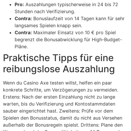
Pro:
Auszahlungen typischerweise in 24 bis 72
Stunden nach Verifizierung.
Contra:
Bonuslaufzeit von 14 Tagen kann für sehr
langsames Spielen knapp sein.
Contra:
Maximaler Einsatz von 10 € pro Spiel
begrenzt die Bonusabwicklung für High-Budget-
Pläne.
Praktische Tipps für eine
reibungslose Auszahlung
Wenn du Casino Axe testen willst, helfen ein paar
konkrete Schritte, um Verzögerungen zu vermeiden.
Erstens: Nach der ersten Einzahlung nicht zu lange
warten, bis du Verifizierung und Kontostammdaten
sauber eingerichtet hast. Zweitens: Prüfe vor dem
Spielen den Bonusstatus, damit du nicht aus Versehen
außerhalb der Bonusregeln spielst. Drittens: Plane den