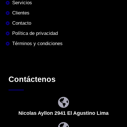
Servicios
Clientes
Contacto
Política de privacidad
Términos y condiciones
Contáctenos
Nicolas Ayllon 2941 El Agustino Lima