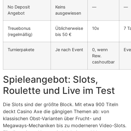
No Deposit
Keins
—
—
Angebot
ausgewiesen
Treuebonus
Üblicherweise
10x
7 T
(regelmäßig)
bis 50 €
Turnierpakete
Je nach Event
0, wenn
Eve
Rew.
cashoutbar
Spieleangebot: Slots,
Roulette und Live im Test
Die Slots sind der größte Block. Mit etwa 900 Titeln
deckt Casino Axe die gängigen Themen ab: von
klassischen Obst-Varianten über Frucht- und
Megaways-Mechaniken bis zu moderneren Video-Slots.